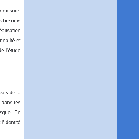
r mesure.
es besoins
éalisation
nnalité et
de l’étude
ssus de la
s dans les
asque. En
l’identité