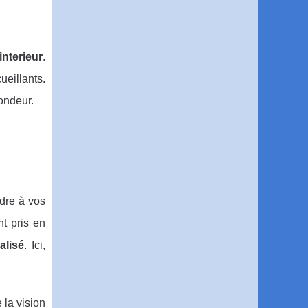
interieur
.
ueillants.
ondeur.
dre à vos
nt pris en
alisé
. Ici,
 la vision