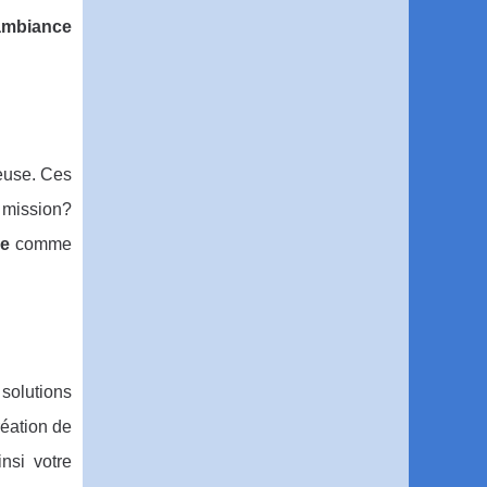
ambiance
reuse. Ces
 mission?
re
comme
 solutions
réation de
insi votre