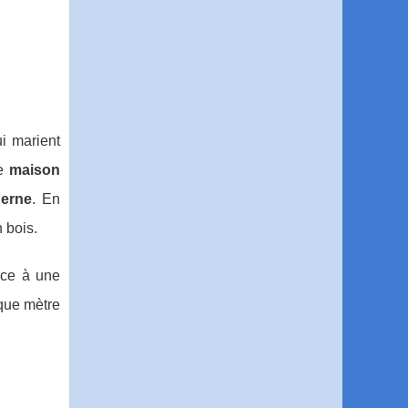
i marient
e
maison
erne
. En
 bois.
âce à une
aque mètre