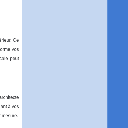
érieur. Ce
sforme vos
cale peut
architecte
dant à vos
r mesure.