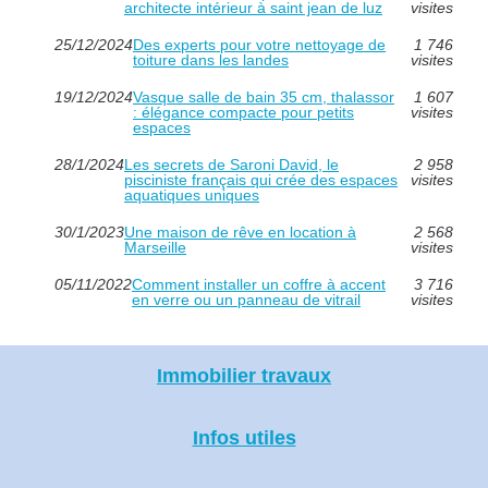
architecte intérieur à saint jean de luz
visites
25/12/2024
Des experts pour votre nettoyage de
1 746
toiture dans les landes
visites
19/12/2024
Vasque salle de bain 35 cm, thalassor
1 607
: élégance compacte pour petits
visites
espaces
28/1/2024
Les secrets de Saroni David, le
2 958
pisciniste français qui crée des espaces
visites
aquatiques uniques
30/1/2023
Une maison de rêve en location à
2 568
Marseille
visites
05/11/2022
Comment installer un coffre à accent
3 716
en verre ou un panneau de vitrail
visites
Immobilier travaux
Infos utiles