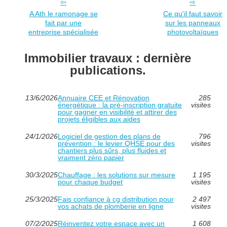
A Ath le ramonage se
Ce qu'il faut savoir
fait par une
sur les panneaux
entreprise spécialisée
photovoltaïques
Immobilier travaux : dernière
publications.
13/6/2026
Annuaire CEE et Rénovation
285
énergétique : la pré-inscription gratuite
visites
pour gagner en visibilité et attirer des
projets éligibles aux aides
24/1/2026
Logiciel de gestion des plans de
796
prévention : le levier QHSE pour des
visites
chantiers plus sûrs, plus fluides et
vraiment zéro papier
30/3/2025
Chauffage : les solutions sur mesure
1 195
pour chaque budget
visites
25/3/2025
Fais confiance à cg distribution pour
2 497
vos achats de plomberie en ligne
visites
07/2/2025
Réinventez votre espace avec un
1 608