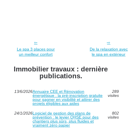
Le spa 3 places pour
De la relaxation avec
un meilleur confort
le spa en extérieur
Immobilier travaux : dernière
publications.
13/6/2026
Annuaire CEE et Rénovation
289
énergétique : la pré-inscription gratuite
visites
pour gagner en visibilité et attirer des
projets éligibles aux aides
24/1/2026
Logiciel de gestion des plans de
802
prévention : le levier QHSE pour des
visites
chantiers plus sûrs, plus fluides et
vraiment zéro papier