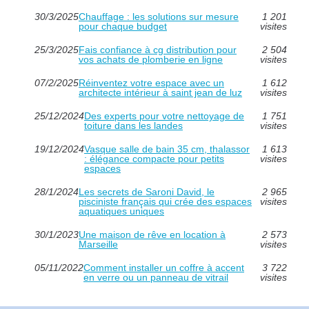
30/3/2025
Chauffage : les solutions sur mesure
1 201
pour chaque budget
visites
25/3/2025
Fais confiance à cg distribution pour
2 504
vos achats de plomberie en ligne
visites
07/2/2025
Réinventez votre espace avec un
1 612
architecte intérieur à saint jean de luz
visites
25/12/2024
Des experts pour votre nettoyage de
1 751
toiture dans les landes
visites
19/12/2024
Vasque salle de bain 35 cm, thalassor
1 613
: élégance compacte pour petits
visites
espaces
28/1/2024
Les secrets de Saroni David, le
2 965
pisciniste français qui crée des espaces
visites
aquatiques uniques
30/1/2023
Une maison de rêve en location à
2 573
Marseille
visites
05/11/2022
Comment installer un coffre à accent
3 722
en verre ou un panneau de vitrail
visites