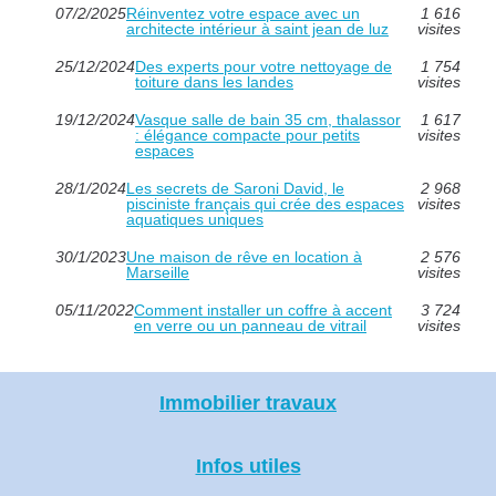
07/2/2025
Réinventez votre espace avec un
1 616
architecte intérieur à saint jean de luz
visites
25/12/2024
Des experts pour votre nettoyage de
1 754
toiture dans les landes
visites
19/12/2024
Vasque salle de bain 35 cm, thalassor
1 617
: élégance compacte pour petits
visites
espaces
28/1/2024
Les secrets de Saroni David, le
2 968
pisciniste français qui crée des espaces
visites
aquatiques uniques
30/1/2023
Une maison de rêve en location à
2 576
Marseille
visites
05/11/2022
Comment installer un coffre à accent
3 724
en verre ou un panneau de vitrail
visites
Immobilier travaux
Infos utiles