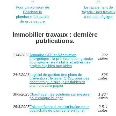
Pour un plombier de
Le ravalement de
Charleroi la
façade : des travaux
plomberie fait partie
à ne pas négliger
du gros oeuvre
Immobilier travaux : dernière
publications.
13/6/2026
Annuaire CEE et Rénovation
292
énergétique : la pré-inscription gratuite
visites
pour gagner en visibilité et attirer des
projets éligibles aux aides
24/1/2026
Logiciel de gestion des plans de
806
prévention : le levier QHSE pour des
visites
chantiers plus sûrs, plus fluides et
vraiment zéro papier
30/3/2025
Chauffage : les solutions sur mesure
1 204
pour chaque budget
visites
25/3/2025
Fais confiance à cg distribution pour
2 511
vos achats de plomberie en ligne
visites