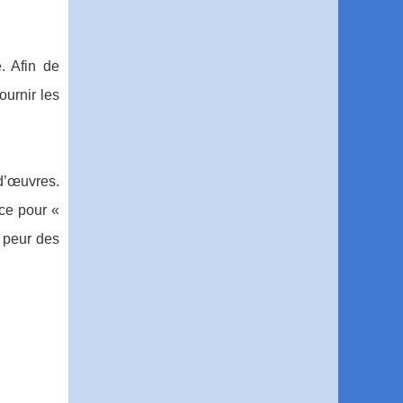
. Afin de
ournir les
 d’œuvres.
nce pour «
r peur des