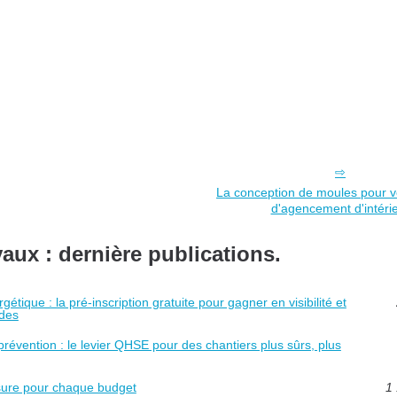
La conception de moules pour v
d'agencement d'intéri
vaux : dernière publications.
tique : la pré-inscription gratuite pour gagner en visibilité et
ides
prévention : le levier QHSE pour des chantiers plus sûrs, plus
esure pour chaque budget
1 