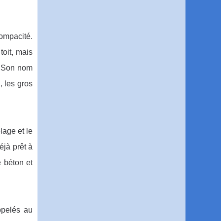
compacité.
toit, mais
. Son nom
, les gros
lage et le
éjà prêt à
e béton et
ppelés au